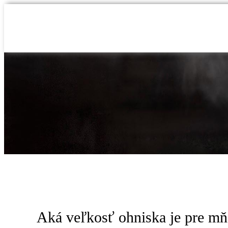
Skip
to
content
Aká veľkosť ohniska je pre mň