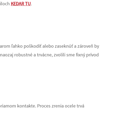
riloch
KEDAR TU
.
iarom ľahko poškodiť alebo zaseknúť a zároveň by
naozaj robustné a trvácne, zvolili sme fixný prívod
priamom kontakte. Proces zrenia ocele trvá