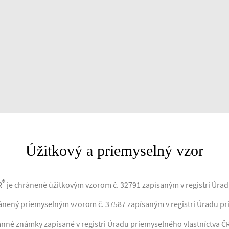
Úžitkový a priemyselný vzor
®
R
je chránené úžitkovým vzorom č. 32791 zapísaným v registri Úrad
ánený priemyselným vzorom č. 37587 zapísaným v registri Úradu pr
nné známky zapísané v registri Úradu priemyselného vlastníctva Č