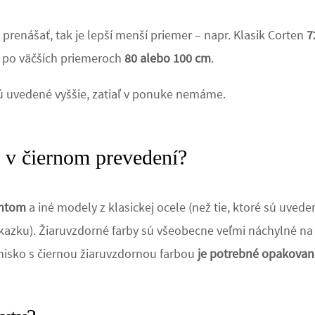
renášať, tak je lepší menší priemer – napr. Klasik Corten
7
ej po väčších priemeroch
80 alebo 100 cm
.
sú uvedené vyššie, zatiaľ v ponuke nemáme.
 v čiernom prevedení?
entom
a iné modely z klasickej ocele (než tie, ktoré sú uve
ákazku). Žiaruvzdorné farby sú všeobecne veľmi náchylné na
nisko s čiernou žiaruvzdornou farbou
je potrebné opakovane