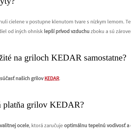
yty?
inuli cielene v postupne klenutom tvare s nízkym lemom. T
iel od iných ohnísk
lepší prívod vzduchu
zboku a sú zárov
užité na griloch KEDAR samostatne?
 súčasť našich grilov
KEDAR
.
ná platňa grilov KEDAR?
valitnej ocele
, ktorá zaručuje
optimálnu tepelnú vodivosť a 