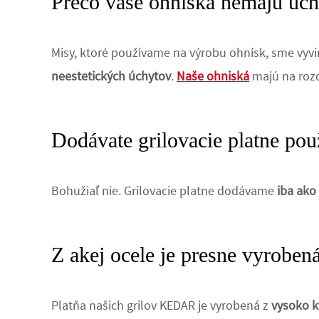
Prečo vaše ohniská nemajú úch
Misy, ktoré používame na výrobu ohnísk, sme vyv
neestetických úchytov
.
Naše ohniská
majú na rozd
Dodávate grilovacie platne po
Bohužiaľ nie. Grilovacie platne dodávame
iba ako
Z akej ocele je presne vyrobe
Platňa našich grilov KEDAR je vyrobená z
vysoko k