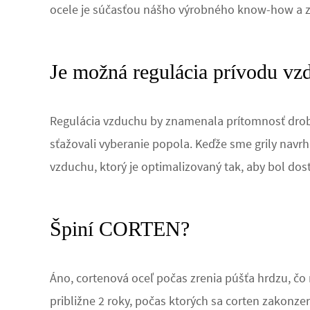
ocele je súčasťou nášho výrobného know-how a za
Je možná regulácia prívodu v
Regulácia vzduchu by znamenala prítomnosť drobn
sťažovali vyberanie popola. Keďže sme grily navrhl
vzduchu, ktorý je optimalizovaný tak, aby bol dosta
Špiní CORTEN?
Áno, cortenová oceľ počas zrenia púšťa hrdzu, čo 
približne 2 roky, počas ktorých sa corten zakonzer