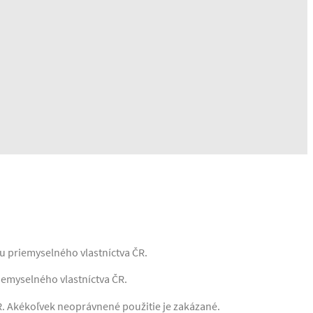
u priemyselného vlastníctva ČR.
iemyselného vlastníctva ČR.
R. Akékoľvek neoprávnené použitie je zakázané.