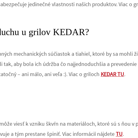
bezpečuje jedinečné vlastnosti našich produktov. Viac o g
zduchu u grilov KEDAR?
ých mechanických súčiastok a tiahiel, ktoré by sa mohli ž
i tak, aby bola ich údržba čo najjednoduchšia a prevedenie 
točný – ani málo, ani veľa :). Viac o griloch
KEDAR TU
.
môže viesť k vzniku škvŕn na materiáloch, ktoré sú s ňou v 
vuje a tým prestane špiniť. Viac informácií nájdete
TU
.