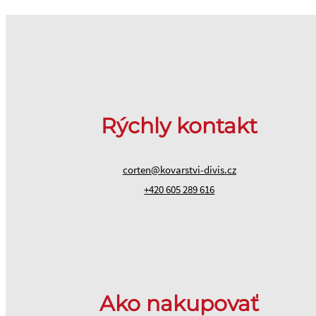
Rýchly kontakt
corten@kovarstvi-divis.cz
+420 605 289 616
Ako nakupovať