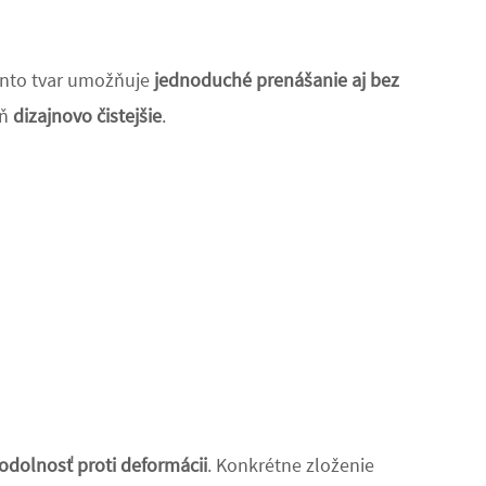
ento tvar umožňuje
jednoduché prenášanie aj bez
eň
dizajnovo čistejšie
.
odolnosť proti deformácii
. Konkrétne zloženie