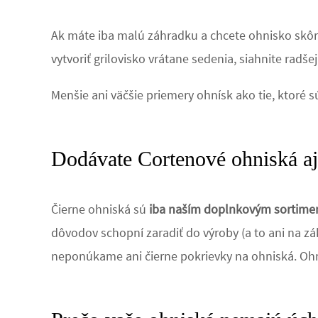
Ak máte iba malú záhradku a chcete ohnisko skôr p
vytvoriť grilovisko vrátane sedenia, siahnite radš
Menšie ani väčšie priemery ohnísk ako tie, ktoré 
Dodávate Cortenové ohniská aj
Čierne ohniská sú
iba naším doplnkovým sortim
dôvodov schopní zaradiť do výroby (a to ani na z
neponúkame ani čierne pokrievky na ohniská. Oh