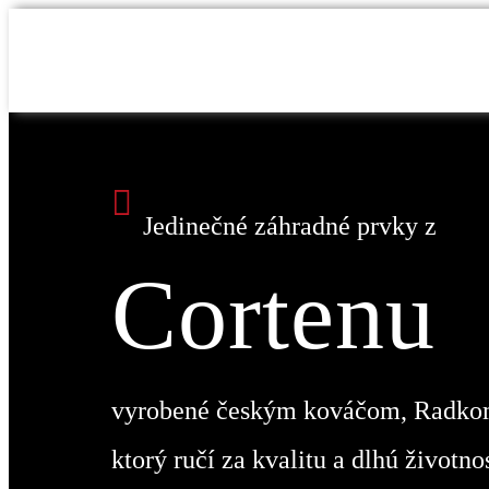
Skip
to
content
Jedinečné záhradné prvky z
Cortenu
vyrobené českým kováčom, Radko
ktorý ručí za kvalitu a dlhú životno