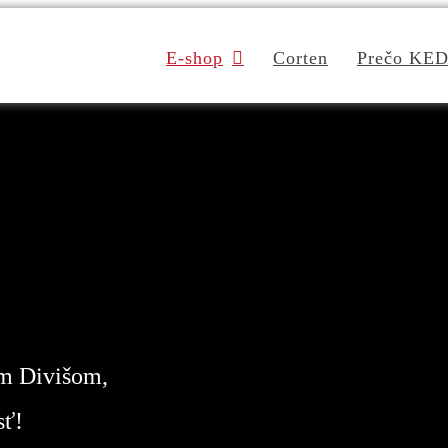
E-shop
Corten
Prečo KE
m Divišom,
sť!