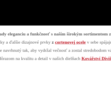
rady eleganciu a funkčnosť s naším širokým sortimentom 
íky a ďalšie dizajnové prvky
z
cortenovej ocele
v sebe spájaj
e navrhnutý tak, aby vydržal večnosť a zostal stredobodom v
dôrazom na kvalitu a detail v našich dielňach
Kovářství Divi