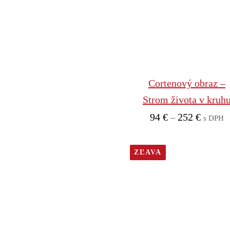
Cortenový obraz –
Strom života v kruh
Price
94
€
252
€
–
s DPH
range:
94 €
ZĽAVA
through
252 €