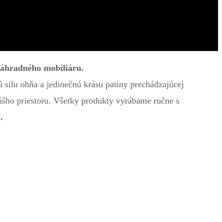
záhradného mobiliáru.
ú silu ohňa a jedinečnú krásu patiny prechádzajúcej
ášho priestoru. Všetky produkty vyrábame ručne s
š
.