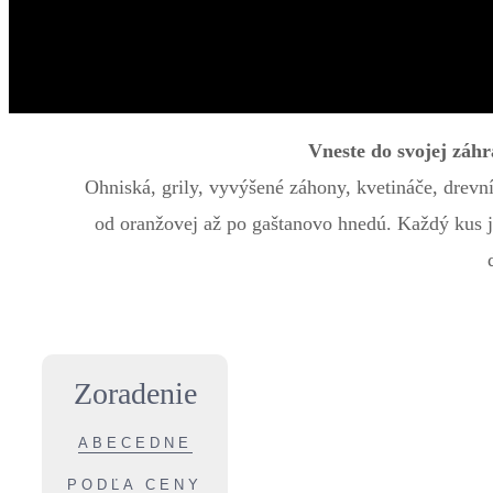
Vneste do svojej záh
Ohniská, grily, vyvýšené záhony, kvetináče, drevn
od oranžovej až po gaštanovo hnedú. Každý kus j
Zoradenie
ABECEDNE
PODĽA CENY