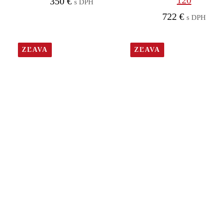
120
350
€
s DPH
722
€
s DPH
ZĽAVA
ZĽAVA