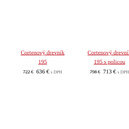
Cortenový drevník
Cortenový drevní
195
195 s policou
Pôvodná
Aktuálna
Pôvodná
Aktuá
636
€
713
€
722
€
798
€
s DPH
s DP
cena
cena
cena
cena
bola:
je:
bola:
je:
722 €.
636 €.
798 €.
713 €