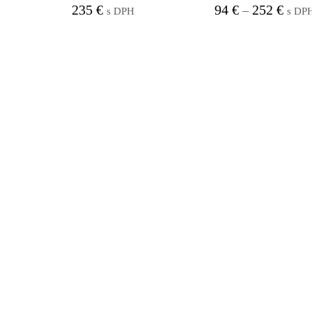
Price
235
€
94
€
252
€
–
s DPH
s DP
range
94 €
throu
252 €