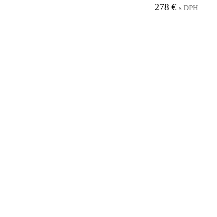
278
€
s DPH