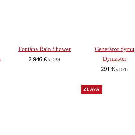
Fontána Rain Shower
Generátor dymu
u
Dymaster
2 946
€
s DPH
291
€
s DPH
ZĽAVA