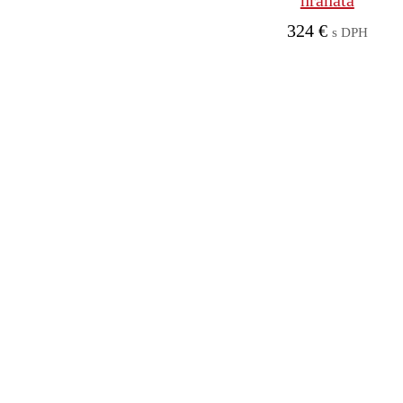
hranatá
324
€
s DPH