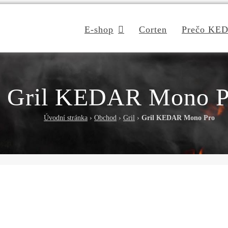
E-shop
Corten
Prečo KE
Gril KEDAR Mono P
Úvodní stránka
›
Obchod
›
Gril
›
Gril KEDAR Mono Pro