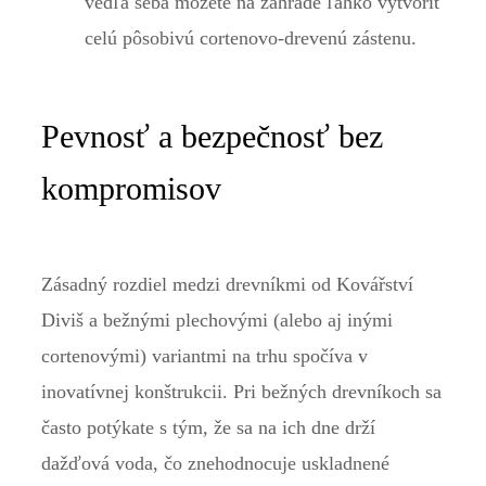
vedľa seba môžete na záhrade ľahko vytvoriť
celú pôsobivú cortenovo-drevenú zástenu.
Pevnosť a bezpečnosť bez
kompromisov
Zásadný rozdiel medzi drevníkmi od Kovářství
Diviš a bežnými plechovými (alebo aj inými
cortenovými) variantmi na trhu spočíva v
inovatívnej konštrukcii. Pri bežných drevníkoch sa
často potýkate s tým, že sa na ich dne drží
dažďová voda, čo znehodnocuje uskladnené