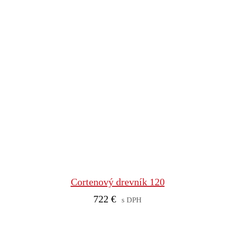
Cortenový drevník 120
722
€
s DPH