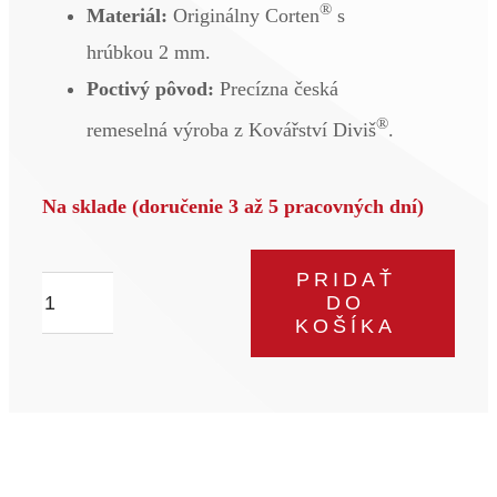
®
Materiál:
Originálny Corten
s
hrúbkou 2 mm.
Poctivý pôvod:
Precízna česká
®
remeselná výroba z Kovářství Diviš
.
Na sklade (doručenie 3 až 5 pracovných dní)
PRIDAŤ
množstvo
DO
Cortenový
KOŠÍKA
drevník
170