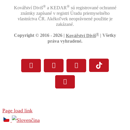
®
®
Kovářství Diviš
a KEDAR
sú registrované ochranné
známky zapísané v registri Úradu priemyselného
vlastníctva ČR. Akékoľvek neoprávnené použitie je
zakázané.
®
Copyright © 2016 -
2026 |
Kovářství Diviš
| Všetky
práva vyhradené.
Facebook
Instagram
YouTube
Tiktok
Pinterest
Page load link