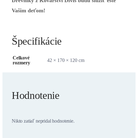
Drevníky z Kovářství Diviš budú slúžiť ešte
Vašim deťom!
Špecifikácie
Celkové
42 × 170 × 120 cm
rozmery
Hodnotenie
Nikto zatiaľ nepridal hodnotenie.