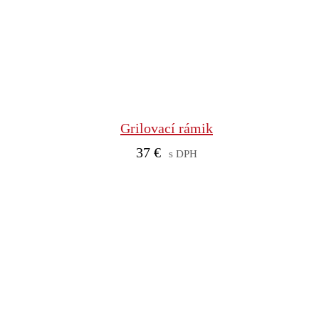
Grilovací rámik
37
€
s DPH