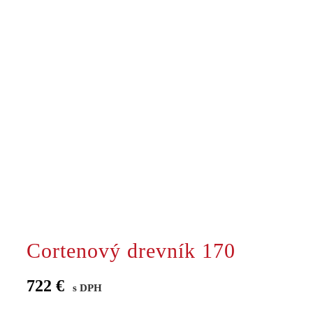
Cortenový drevník 170
722
€
s DPH