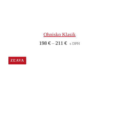
Ohnisko Klasik
Price
198
€
211
€
–
s DPH
range:
198 €
ZĽAVA
through
211 €