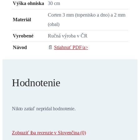
Výška ohniska
30 cm
Corten 3 mm (topenisko a dno) a 2 mm
Materiál
(obal)
Vyrobené
Ručná výroba v ČR
Návod
📄
Stiahnuť PDF/a>
Hodnotenie
Nikto zatiaľ nepridal hodnotenie.
Zobraziť iba recenzie v Slovenčina (0)