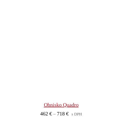
Ohnisko Quadro
Price
462
€
718
€
–
s DPH