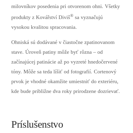
milovníkov posedenia pri otvorenom ohni. Všetky
®
produkty z Kovářství Diviš
sa vyznačujú
vysokou kvalitou spracovania.
Ohniská sú dodávané v čiastočne zpatinovanom
stave. Úroveň patiny môže byť rôzna – od
začínajúcej patinácie až po vyzreté hnedočervené
tóny. Môže sa teda líšiť od fotografií. Cortenový
prvok je vhodné okamžite umiestniť do exteriéru,
kde bude približne dva roky prirodzene dozrievať.
Príslušenstvo