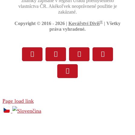
známky zapísané v registri Úradu priemyselného
vlastníctva ČR. Akékoľvek neoprávnené použitie je
zakázané.
®
Copyright © 2016 -
2026 |
Kovářství Diviš
| Všetky
práva vyhradené.
Facebook
Instagram
YouTube
Tiktok
Pinterest
Page load link