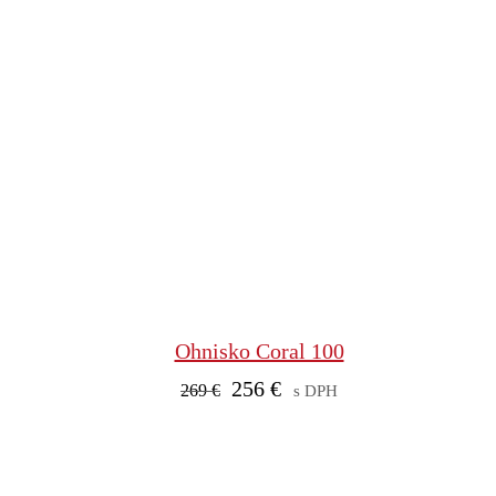
Ohnisko Coral 100
Pôvodná
Aktuálna
256
€
269
€
s DPH
cena
cena
bola:
je:
269 €.
256 €.