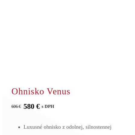
Ohnisko Venus
580
€
s DPH
606
€
Pôvodná
Aktuálna
cena
cena
bola:
je:
Luxusné ohnisko z odolnej, silnostennej
606 €.
580 €.