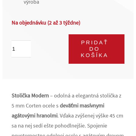
výroba
Na objednávku (2 až 3 týždne)
PRIDAŤ
množstvo
DO
Stolička
KOŠÍKA
Modern
Stolička Modern
– odolná a elegantná stolička z
5 mm Corten ocele s
deväťmi masívnymi
agátovými hranolmi
. Vďaka zvýšenej výške 45 cm
sa na nej sedí ešte pohodlnejšie. Spojenie
poveternostne odolnej ocele s agátovým drevom