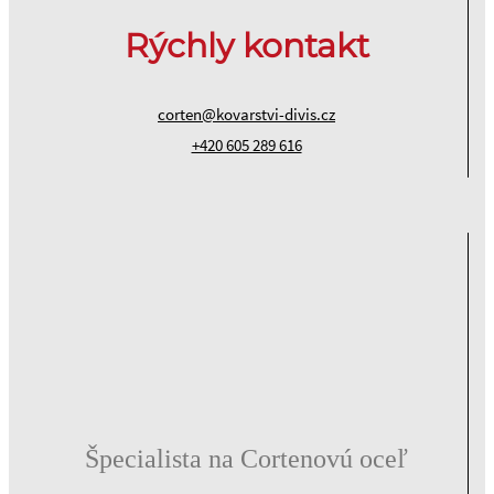
Rýchly kontakt
corten@kovarstvi-divis.cz
+420 605 289 616
Špecialista na Cortenovú oceľ