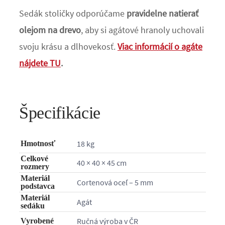
Sedák stoličky odporúčame
pravidelne natierať
olejom na drevo
, aby si agátové hranoly uchovali
svoju krásu a dlhovekosť.
Viac informácií o agáte
nájdete TU
.
Špecifikácie
18 kg
Hmotnosť
Celkové
40 × 40 × 45 cm
rozmery
Materiál
Cortenová oceľ – 5 mm
podstavca
Materiál
Agát
sedáku
Ručná výroba v ČR
Vyrobené