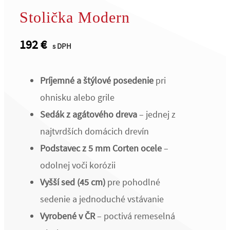
Stolička Modern
192
€
s DPH
Príjemné a štýlové posedenie
pri
ohnisku alebo grile
Sedák z agátového dreva
– jednej z
najtvrdších domácich drevín
Podstavec z 5 mm Corten ocele
–
odolnej voči korózii
Vyšší sed (45 cm)
pre pohodlné
sedenie a jednoduché vstávanie
Vyrobené v ČR
– poctivá remeselná