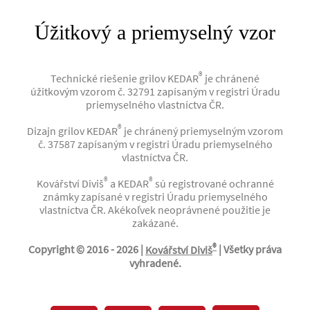
Úžitkový a priemyselný vzor
®
Technické riešenie grilov KEDAR
je chránené
úžitkovým vzorom č. 32791 zapísaným v registri Úradu
priemyselného vlastníctva ČR.
®
Dizajn grilov KEDAR
je chránený priemyselným vzorom
č. 37587 zapísaným v registri Úradu priemyselného
vlastníctva ČR.
®
®
Kovářství Diviš
a KEDAR
sú registrované ochranné
známky zapísané v registri Úradu priemyselného
vlastníctva ČR. Akékoľvek neoprávnené použitie je
zakázané.
®
Copyright © 2016 -
2026 |
Kovářství Diviš
| Všetky práva
vyhradené.