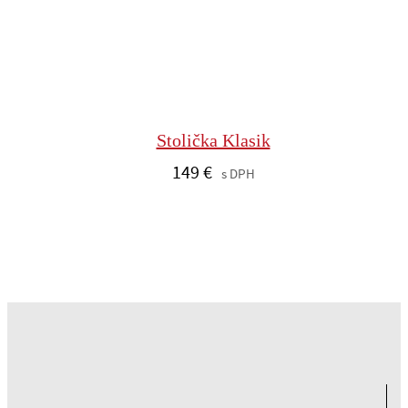
Stolička Klasik
149
€
s DPH